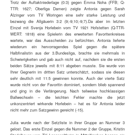
Trotz der Auftaktniederlage (0:3) gegen Emma Noha (FFB; Q-
TTR: 1627; Oberliga Damen) zeigte Antonia gegen Sarah
Alzinger vom TV Woringen eine sehr starke Leistung und
bezwang die Allgäuerin 3:2 (9;-9;10;-9;7).Da aber im letzten
Einzel mit Svenja Horlebein vom TV 1921 Hofstetten (Q-TTR-
WERT: 1818) eine Spielerin des erweiterten Favoritenkreises
wartete, war das Ausscheiden zu befürchten. Antonia lieferte
wiederum ein hervorragendes Spiel gegen die spätere
Halbfinalistin aus der 3.Bundesliga, brachte sie mehrmals in
Schwierigkeiten und gab auch nicht auf, nachdem sie die ersten
beiden Sätze jeweils mit 8:11 abgeben musste. Sie wurde von
Ihrer Gegnerin im dritten Satz unterschätzt, sodass sie diesen
sehr deutlich mit 11:5 gewinnen konnte. Auch der vierte Satz
wurde nicht von der Favoritin dominiert, sondern blieb spannend
und ging in die Verlängerung. Nach teilweise hochklassigen
Ballwechseln – die leichten Fehler machte die jetzt
unkonzentriert wirkende Horlebein – hat es für Antonia leider
nicht mehr zum Satzgewinn gereicht (-15).
Julia wurde nach der Setzliste in ihrer Gruppe an Nummer 3
gelost. Das erste Einzel gegen die Nummer 2 der Gruppe, Kristin