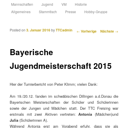
Hauptmenü
Mannschaften
Zum Inhalt wechseln
Zum sekundären Inhalt wechseln
Jugend
VM
Historie
Allgemeines
Stammtisch
Presse
Hobby-Gruppe
Posted on
3. Januar 2016
by
TTCadmin
Artikelnavigation
←
Vorherige
Nächste
→
Bayerische
Jugendmeisterschaft 2015
Hier der Turnierbericht von Peter Klimm; vielen Dank:
Am 19./20.12. fanden im schwäbischen Dillingen a.d.Donau die
Bayerischen Meisterschaften der Schüler und Schülerinnen
sowie der Jungen und Mädchen statt. Der TTC Freising war
erstmals mit zwei Aktiven vertreten:
Antonia
(Mädchen)und
Julia
(Schülerinnen A).
Während Antonia erst am Vorabend erfuhr, dass sie als