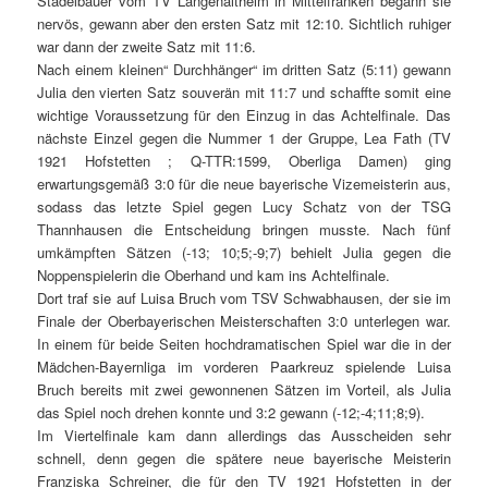
Stadelbauer vom TV Langenaltheim in Mittelfranken begann sie
nervös, gewann aber den ersten Satz mit 12:10. Sichtlich ruhiger
war dann der zweite Satz mit 11:6.
Nach einem kleinen“ Durchhänger“ im dritten Satz (5:11) gewann
Julia den vierten Satz souverän mit 11:7 und schaffte somit eine
wichtige Voraussetzung für den Einzug in das Achtelfinale. Das
nächste Einzel gegen die Nummer 1 der Gruppe, Lea Fath (TV
1921 Hofstetten ; Q-TTR:1599, Oberliga Damen) ging
erwartungsgemäß 3:0 für die neue bayerische Vizemeisterin aus,
sodass das letzte Spiel gegen Lucy Schatz von der TSG
Thannhausen die Entscheidung bringen musste. Nach fünf
umkämpften Sätzen (-13; 10;5;-9;7) behielt Julia gegen die
Noppenspielerin die Oberhand und kam ins Achtelfinale.
Dort traf sie auf Luisa Bruch vom TSV Schwabhausen, der sie im
Finale der Oberbayerischen Meisterschaften 3:0 unterlegen war.
In einem für beide Seiten hochdramatischen Spiel war die in der
Mädchen-Bayernliga im vorderen Paarkreuz spielende Luisa
Bruch bereits mit zwei gewonnenen Sätzen im Vorteil, als Julia
das Spiel noch drehen konnte und 3:2 gewann (-12;-4;11;8;9).
Im Viertelfinale kam dann allerdings das Ausscheiden sehr
schnell, denn gegen die spätere neue bayerische Meisterin
Franziska Schreiner, die für den TV 1921 Hofstetten in der