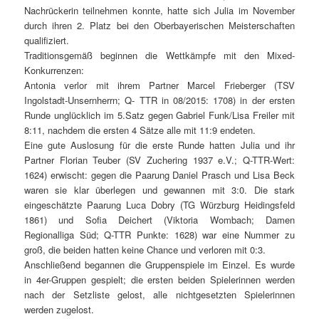
Nachrückerin teilnehmen konnte, hatte sich Julia im November
durch ihren 2. Platz bei den Oberbayerischen Meisterschaften
qualifiziert.
Traditionsgemäß beginnen die Wettkämpfe mit den Mixed-
Konkurrenzen:
Antonia verlor mit ihrem Partner Marcel Frieberger (TSV
Ingolstadt-Unsernherrn; Q- TTR in 08/2015: 1708) in der ersten
Runde unglücklich im 5.Satz gegen Gabriel Funk/Lisa Freiler mit
8:11, nachdem die ersten 4 Sätze alle mit 11:9 endeten.
Eine gute Auslosung für die erste Runde hatten Julia und ihr
Partner Florian Teuber (SV Zuchering 1937 e.V.; Q-TTR-Wert:
1624) erwischt: gegen die Paarung Daniel Prasch und Lisa Beck
waren sie klar überlegen und gewannen mit 3:0. Die stark
eingeschätzte Paarung Luca Dobry (TG Würzburg Heidingsfeld
1861) und Sofia Deichert (Viktoria Wombach; Damen
Regionalliga Süd; Q-TTR Punkte: 1628) war eine Nummer zu
groß, die beiden hatten keine Chance und verloren mit 0:3.
Anschließend begannen die Gruppenspiele im Einzel. Es wurde
in 4er-Gruppen gespielt; die ersten beiden Spielerinnen werden
nach der Setzliste gelost, alle nichtgesetzten Spielerinnen
werden zugelost.