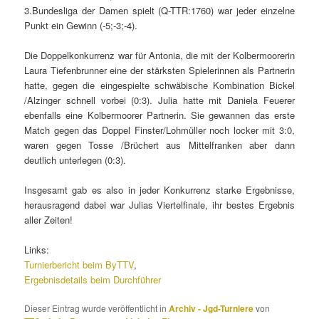
3.Bundesliga der Damen spielt (Q-TTR:1760) war jeder einzelne
Punkt ein Gewinn (-5;-3;-4).
Die Doppelkonkurrenz war für Antonia, die mit der Kolbermoorerin
Laura Tiefenbrunner eine der stärksten Spielerinnen als Partnerin
hatte, gegen die eingespielte schwäbische Kombination Bickel
/Alzinger schnell vorbei (0:3). Julia hatte mit Daniela Feuerer
ebenfalls eine Kolbermoorer Partnerin. Sie gewannen das erste
Match gegen das Doppel Finster/Lohmüller noch locker mit 3:0,
waren gegen Tosse /Brüchert aus Mittelfranken aber dann
deutlich unterlegen (0:3).
Insgesamt gab es also in jeder Konkurrenz starke Ergebnisse,
herausragend dabei war Julias Viertelfinale, ihr bestes Ergebnis
aller Zeiten!
Links:
Turnierbericht beim ByTTV
,
Ergebnisdetails beim Durchführer
Dieser Eintrag wurde veröffentlicht in
Archiv - Jgd-Turniere
von