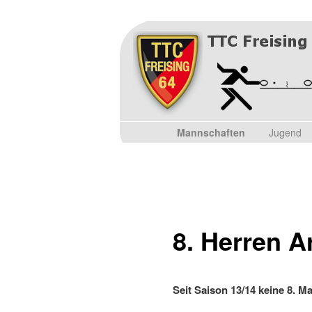
Hauptmenü
Mannschaften
Jugend
Zum Inhalt wechseln
Zum sekundären Inhalt wec
8. Herren A
Seit Saison 13/14 keine 8. M