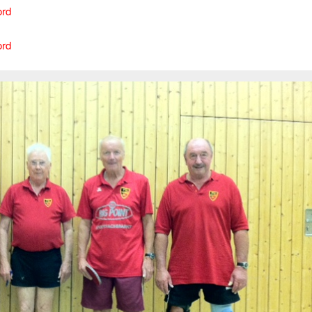
ord
ord